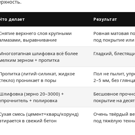
ерхность.
Что делает
Результат
Снятие верхнего слоя крупными
Ровная матовая по
алмазами, выравнивание
под покрытие или
Многоэтапная шлифовка всё более
Гладкий, блестящ
мелким зерном + пропитка
Пропитка (литий-силикат, жидкое
Пол не пылит, уп
стекло) проникает в поры
2–5 мм, без глянц
Шлифовка (зерно 20–3000) +
Бесшовное прочно
упрочнитель + полировка
покрытие на десят
Сухая смесь (цемент+кварц/корунд)
Очень твёрдый ве
втирается в свежий бетон
под тяжёлую техн