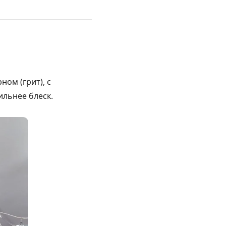
ом (грит), с
льнее блеск.