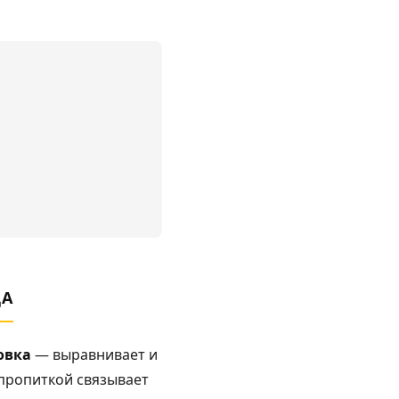
ЦА
овка
— выравнивает и
ропиткой связывает