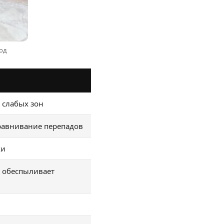
од
 слабых зон
ыравнивание перепадов
ки
, обеспыливает