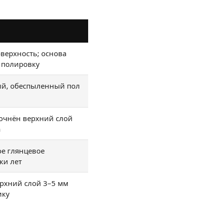
верхность; основа
 полировку
ий, обеспыленный пол
рочнён верхний слой
а
е глянцевое
ки лет
рхний слой 3–5 мм
ику