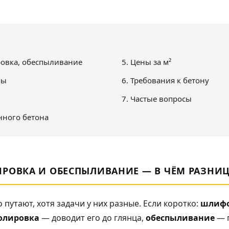
ровка, обеспыливание
5. Цены за м²
пы
6. Требования к бетону
7. Частые вопросы
нного бетона
РОВКА И ОБЕСПЫЛИВАНИЕ — В ЧЁМ РАЗНИ
 путают, хотя задачи у них разные. Если коротко:
шлиф
олировка
— доводит его до глянца,
обеспыливание
— п